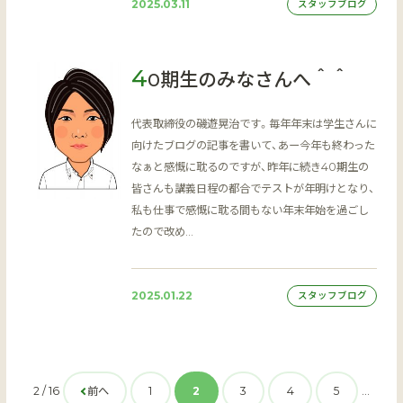
2025.03.11
スタッフブログ
4
0期生のみなさんへ＾＾
代表取締役の磯遊晃治です。毎年年末は学生さんに
向けたブログの記事を書いて、あー今年も終わった
なぁと感慨に耽るのですが、昨年に続き40期生の
皆さんも講義日程の都合でテストが年明けとなり、
私も仕事で感慨に耽る間もない年末年始を過ごし
たので改め…
2025.01.22
スタッフブログ
2 / 16
前へ
1
2
3
4
5
...