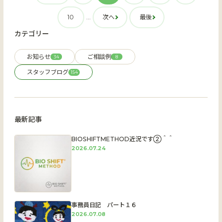
10
...
次へ
最後
カテゴリー
お知らせ
ご相談例
34
8
スタッフブログ
154
最新記事
BIOSHIFTMETHOD近況です②＾＾
2026.07.24
事務員日記 パート１６
2026.07.08