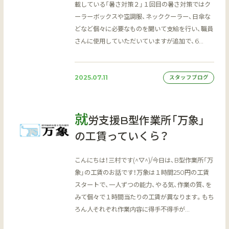
載している「暑さ対策２」１回目の暑さ対策ではク
ーラーボックスや空調服、ネッククーラー、日傘な
どなど個々に必要なものを聞いて支給を行い、職員
さんに使用していただいていますが追加で、6…
2025.07.11
スタッフブログ
就
労支援B型作業所「万象」
の工賃っていくら？
こんにちは！三村です(^▽^)/今日は、B型作業所「万
象」の工賃のお話です！万象は１時間250円の工賃
スタートで、一人ずつの能力、やる気、作業の質、を
みて個々で１時間当たりの工賃が異なります。もち
ろん人それぞれ作業内容に得手不得手が…