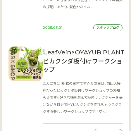
の採用にあたり、髪色やネイルに…
2025.05.01
スタッフブログ
L
eafVein×OYAYUBIPLANT
ビカクシダ板付けワークショ
ップ
こんにちは！総務の三村です☆彡本日は、前回大好
評だったビカクシダ板付けワークショップのお知
らせです✨好きな株を選んで板付けレクチャーを受
けながら自分でMYビカクシダを作れちゃうワクワ
クする楽しいワークショップです(^▽^…