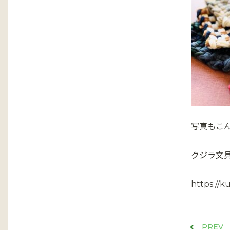
写真もこ
クジラ文
https://k
PREV