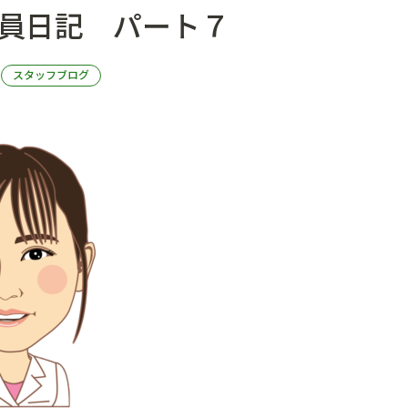
員日記 パート７
7
スタッフブログ