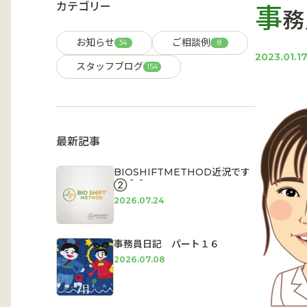
カテゴリー
事
務
お知らせ
ご相談例
34
8
2023.01.1
スタッフブログ
154
最新記事
BIOSHIFTMETHOD近況です
②＾＾
2026.07.24
事務員日記 パート１６
2026.07.08