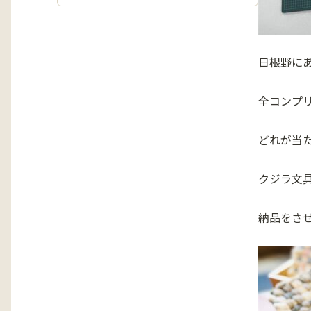
日根野に
全コンプ
どれが当
クジラ文具
納品をさせ